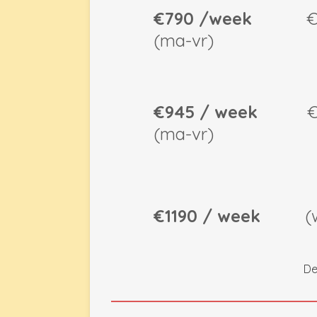
€790 /week
€450 
(ma-vr)
€945 / week
€550
(ma-vr)
€1190 / week
(week
De