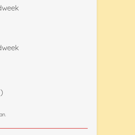
week
week
sing)
an.