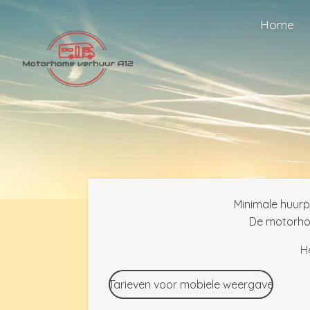
Ga
Home
direct
naar
de
hoofdinhoud
Minimale huurpe
De motorhom
H
Tarieven voor mobiele weergave