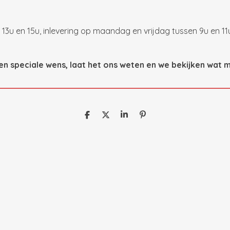
13u en 15u, inlevering op maandag en vrijdag tussen 9u en 11
en speciale wens, laat het ons weten en we bekijken wat mo
D
D
S
P
e
e
h
i
l
e
a
n
e
l
r
n
n
e
e
n