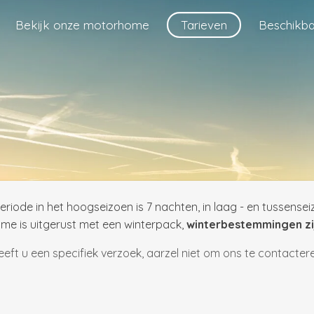
Bekijk onze motorhome
Tarieven
Beschikba
riode in het hoogseizoen is 7 nachten, in laag - en tussense
e is uitgerust met een winterpack,
winterbestemmingen zij
eeft u een specifiek verzoek, aarzel niet om ons te contactere