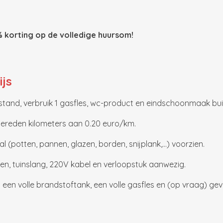
 korting op de volledige huursom!
js
and, verbruik 1 gasfles, wc-product en eindschoonmaak buit
ereden kilometers aan 0.20 euro/km.
l (potten, pannen, glazen, borden, snijplank,…) voorzien.
elen, tuinslang, 220V kabel en verloopstuk aanwezig.
en volle brandstoftank, een volle gasfles en (op vraag) gev